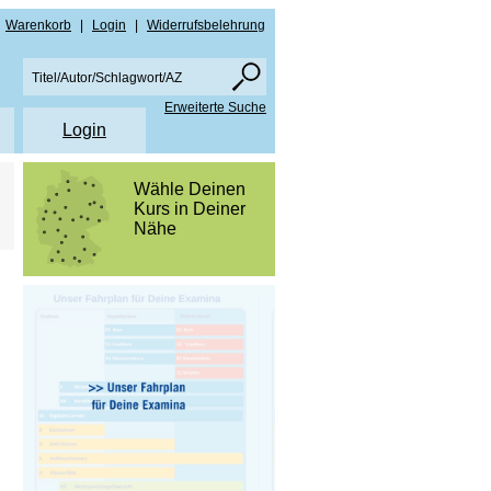
Warenkorb
|
Login
|
Widerrufsbelehrung
Erweiterte Suche
Login
en
Wähle Deinen
Kurs in Deiner
re
Nähe
amen NRW
ise PDF Downloads
men Bayern
lare
amen NRW
schutz
men Bayern
rn