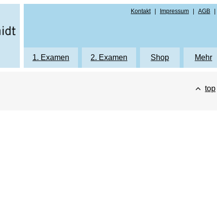
Kontakt
|
Impressum
|
AGB
|
g
1. Examen
2. Examen
Shop
Mehr
Printprodukte
Printprodukte
Printprodukte
Autor
top
Repetitorium
Repetitorium
eLearning
Karrie
eLearning
eLearning
Protokolle 1. Ex
Hinwe
Klausurenkurs K1
Klausurenkurs K2
Protokolle 1. Exa
Formu
Protokolle Mündliche Prüfung NRW
Klausurenkurs "Die Bayerischen 9"
Protokolle 2. Ex
Daten
Protokolle Mündliche Prüfung Bayern
Protokolle Mündliche Prüfung NRW
Protokolle 2. Exa
Protokolle Mündliche Prüfung Baye