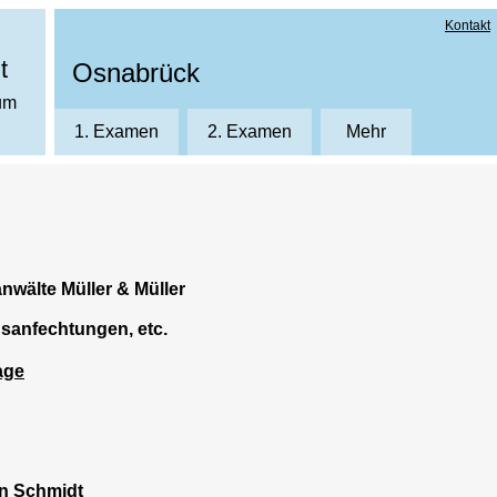
Kontakt
t
Osnabrück
ium
1. Examen
2. Examen
Mehr
Hörer-Login OSN
News
E1 - Kurse 1. Jur. Examen
Kurse 2. Examen
Links
C1 - Crashkurse
AS-Individual
nwälte Müller & Müller
Jobs
AS-Individual
Crashkurse
Prüfungsanfechtu
sanfechtungen, etc.
Anmeldung/Kursinfos anfordern
Über uns
age
Übungen für Anfänger/Fortgeschrittene
Kursräume
n Schmidt