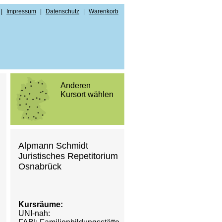
|
Impressum
|
Datenschutz
|
Warenkorb
Anderen
Kursort wählen
Alpmann Schmidt
ngen
Juristisches Repetitorium
Osnabrück
Kursräume:
UNI-nah: