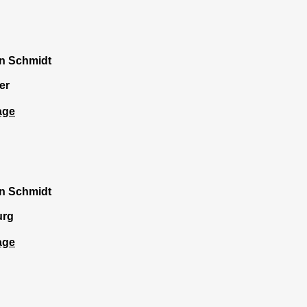
n Schmidt
er
age
n Schmidt
urg
age