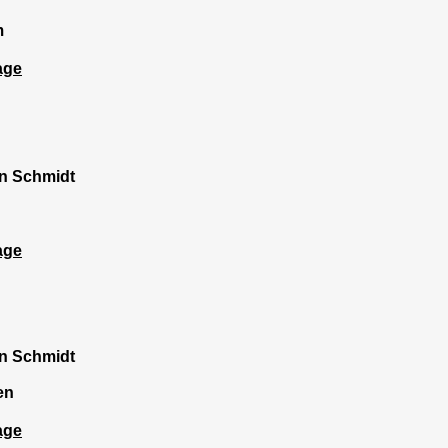
m
age
n Schmidt
age
n Schmidt
en
age