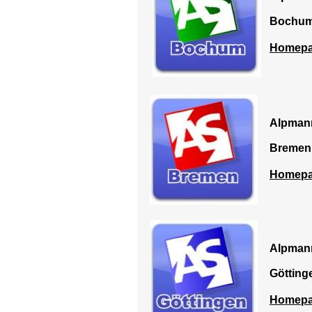
Bochu
Homep
Alpman
Bremen
Homep
Alpman
Götting
Homep