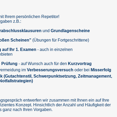
mit Ihrem persönlichen Repetitor!
rgaben z.B.:
rabschlussklausuren
und
Grundlagenscheine
oßen Scheinen"
(Übungen für Fortgeschrittene)
 auf Ihr 1. Examen
-
auch in einzelnen
ebieten
 Prüfung
- auf Wunsch auch für den
Kurzvortrag
rvermeidung im
Verbesserungsversuch
oder
bei
Misserfolg
ik (Gutachtenstil, Schwerpunktsetzung, Zeitmanagement,
otfallstrategien)
gsgespräch entwerfen wir zusammen mit Ihnen ein auf Ihre
izientes Konzept. Hinsichtlich der Anzahl und Häufigkeit der
ns ganz nach Ihren Vorgaben.