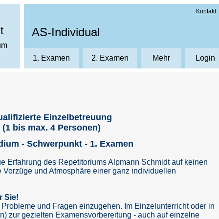
Kontakt
t
AS-Individual
ium
1. Examen
2. Examen
Mehr
Login
News
Login
Über uns
Neuku
AS-Individual
AS-Individual
Kursräume
alifizierte Einzelbetreuung
(1 bis max. 4 Personen)
udium - Schwerpunkt - 1. Examen
nge Erfahrung des Repetitoriums Alpmann Schmidt auf keinen
ie Vorzüge und Atmosphäre einer ganz individuellen
r Sie!
re Probleme und Fragen einzugehen.
Im Einzelunterricht oder in
n) zur gezielten Examensvorbereitung - auch auf einzelne