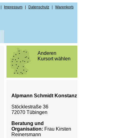
|
Impressum
|
Datenschutz
|
Warenkorb
Anderen
Kursort wählen
ndenregistrierung
men
Alpmann Schmidt Konstanz
Stöcklestraße 36
72070 Tübingen
Beratung und
Organisation:
Frau Kirsten
Reinersmann