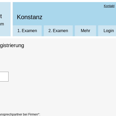
Kontakt
t
Konstanz
ium
1. Examen
2. Examen
Mehr
Login
Über uns
Login
istrierung
Kursräume
Neuku
E1 - Jahreskurs 1. Examen
Assessorkurs für das 2. Staatsexa
C1-Crashkurs
Klausurtraining +
Das Dozententeam
Kursanmeldung
Kursvideos
Ansprechpartner bei Firmen*: