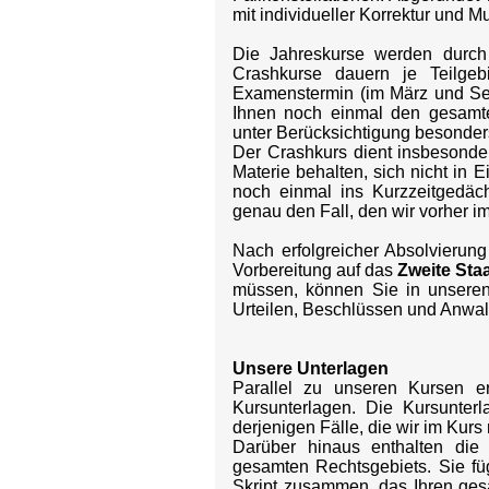
mit individueller Korrektur und Mu
Die Jahreskurse werden durc
Crashkurse dauern je Teilge
Examenstermin (im März und Sep
Ihnen noch einmal den gesamte
unter Berücksichtigung besonders
Der Crashkurs dient insbesonde
Materie behalten, sich nicht in
noch einmal ins Kurzzeitgedäch
genau den Fall, den wir vorher 
Nach erfolgreicher Absolvierung
Vorbereitung auf das
Zweite St
müssen, können Sie in unser
Urteilen, Beschlüssen und Anwalt
Unsere Unterlagen
Parallel zu unseren Kursen e
Kursunterlagen. Die Kursunter
derjenigen Fälle, die wir im Kurs
Darüber hinaus enthalten die 
gesamten Rechtsgebiets. Sie fü
Skript zusammen, das Ihren ges