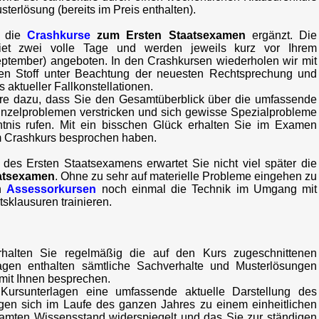
sterlösung (bereits im Preis enthalten).
h die
Crashkurse
zum Ersten Staatsexamen
ergänzt. Die
biet zwei volle Tage und werden jeweils kurz vor Ihrem
tember) angeboten. In den Crashkursen wiederholen wir mit
n Stoff unter Beachtung der neuesten Rechtsprechung und
 aktueller Fallkonstellationen.
re dazu, dass Sie den Gesamtüberblick über die umfassende
 Einzelproblemen verstricken und sich gewisse Spezialprobleme
tnis rufen. Mit ein bisschen Glück erhalten Sie im Examen
im Crashkurs besprochen haben.
 des Ersten Staatsexamens erwartet Sie nicht viel später die
aatsexamen
. Ohne zu sehr auf materielle Probleme eingehen zu
en
Assessorkursen
noch einmal die Technik im Umgang mit
sklausuren trainieren.
rhalten Sie regelmäßig die auf den Kurs zugeschnittenen
lagen enthalten sämtliche Sachverhalte und Musterlösungen
 mit Ihnen besprechen.
Kursunterlagen eine umfassende aktuelle Darstellung des
gen sich im Laufe des ganzen Jahres zu einem einheitlichen
amten Wissensstand widerspiegelt und das Sie zur ständigen