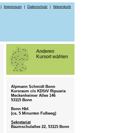
|
Impressum
|
Datenschutz
|
Warenkorb
Anderen
Kursort wählen
m
Z
Alpmann Schmidt Bonn
Kursraum c/o KDStV Ripuaria
Meckenheimer Allee 146
äftsbedingungen
53115 Bonn
Bonn Hbf.
(ca. 5 Minunten Fußweg)
Sekretariat
Baumschulallee 22, 53115 Bonn