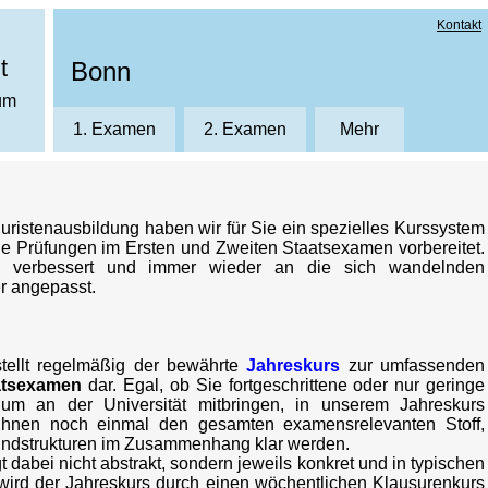
Kontakt
t
Bonn
ium
1. Examen
2. Examen
Mehr
News
Kursanmeldung
 Juristenausbildung haben wir für Sie ein spezielles Kurssystem
Jahreskurse in Bonn
Assessorkurse
die Prüfungen im Ersten und Zweiten Staatsexamen vorbereitet.
Das AS-Kurssyste
Kommunalrecht NRW
g verbessert und immer wieder an die sich wandelnden
r angepasst.
Wissenswertes A-
Europarecht
FAQ
Crashkurse
Allgemeine Gesch
tellt regelmäßig der bewährte
Jahreskurs
zur umfassenden
Infoveranstaltung
atsexamen
dar. Egal, ob Sie fortgeschrittene oder nur geringe
Über uns
Endspurtpaket
um an der Universität mitbringen, in unserem Jahreskurs
Kursräume
Ihnen noch einmal den gesamten examensrelevanten Stoff,
rundstrukturen im Zusammenhang klar werden.
gt dabei nicht abstrakt, sondern jeweils konkret und in typischen
 wird der Jahreskurs durch einen wöchentlichen Klausurenkurs