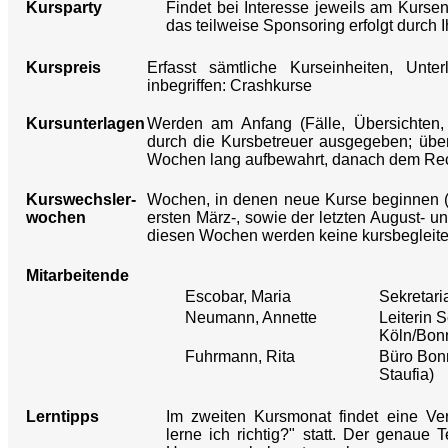
Kursparty
Findet bei Interesse jeweils am Kursen
das teilweise Sponsoring erfolgt durch
Kurspreis
Erfasst sämtliche Kurseinheiten, Unte
inbegriffen: Crashkurse
Kursunterlagen
Werden am Anfang (Fälle, Übersichten,
durch die Kursbetreuer ausgegeben; übe
Wochen lang aufbewahrt, danach dem Recy
Kurswechsler-
Wochen, in denen neue Kurse beginnen (i
wochen
ersten März-, sowie der letzten August- 
diesen Wochen werden keine kursbegleit
Mitarbeitende
Escobar, Maria
Sekretari
Neumann, Annette
Leiterin S
Köln/Bon
Fuhrmann, Rita
Büro Bon
Staufia)
Lerntipps
Im zweiten Kursmonat findet eine V
lerne ich richtig?" statt. Der genaue T