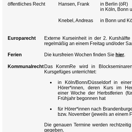
öffentliches Recht
Hansen, Frank
in Berlin (öR)
in Köln, Bonn 
Knebel, Andreas
in Bonn und Kö
Europarecht
Externe Kurseinheit in der 2. Kurshälfte
regelmäßig an einem Freitag und/oder Sam
Ferien
Die kursfreien Wochen finden Sie
hier
.
Kommunalrecht
Das KommRe wird in Blockseminaren
Kursgefüges unterrichtet:
in Köln/Bonn/Düsseldorf in eine
Hörer*innen, deren Kurs im He
einer Woche der Herbstferien (fü
Frühjahr begonnen hat
für Hörer*innen nach Brandenburger
bzw. November (jeweils an einem F
Die genauen Termine werden rechtzeiti
gegeben.