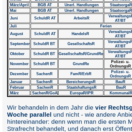
März/April
BGB AT
Unerl. Handlungen
StaatsorgaR
Mai
BGB AT
Unerl. Handlungen
StaatsorgaR
Verwaltungs
Juni
SchuldR AT
ArbeitsR
AT/BT
Juli
Ferien
Verwaltungs
August
SchuldR AT
HandelsR
AT/BT
Verwaltungs
September
SchuldR BT
GesellschaftsR
AT/BT
Verwaltungs
Oktober
SchuldR BT
GesellschaftsR/GrundRe
AT/BT
Polizei- u.
November
SchuldR BT
GrundRe
OrdnungsR
Polizei- u.
Dezember
SachenR
FamR/ErbR
OrdnungsR
Januar
SachenR
BereicherungsR
BauR
Februar
SachenR
StaatshaftungsR
BauR
März
SachenR/GoA
EuropaR/IPR
Kommunal
Wir behandeln in dem Jahr die
vier Rechtsg
Woche parallel
und nicht - wie andere Anbie
hintereinander: denn wenn man die ersten 
Strafrecht behandelt, und danach erst Öffent