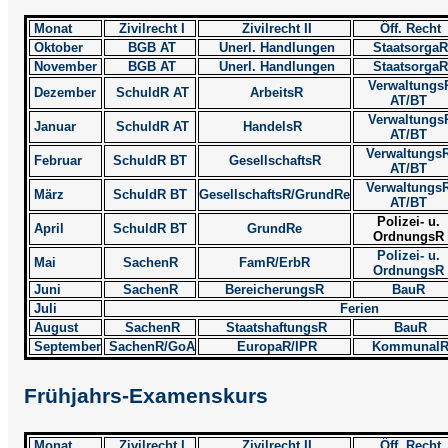
Monat
Zivilrecht I
Zivilrecht II
Öff. Recht
Oktober
BGB AT
Unerl. Handlungen
StaatsorgaR
November
BGB AT
Unerl. Handlungen
StaatsorgaR
Verwaltungs
Dezember
SchuldR AT
ArbeitsR
AT/BT
Verwaltungs
Januar
SchuldR AT
HandelsR
AT/BT
Verwaltungs
Februar
SchuldR BT
GesellschaftsR
AT/BT
Verwaltungs
März
SchuldR BT
GesellschaftsR/GrundRe
AT/BT
Polizei- u.
April
SchuldR BT
GrundRe
OrdnungsR
Polizei- u.
Mai
SachenR
FamR/ErbR
OrdnungsR
Juni
SachenR
BereicherungsR
BauR
Juli
Ferien
August
SachenR
StaatshaftungsR
BauR
September
SachenR/GoA
EuropaR/IPR
Kommunal
Frühjahrs-Examenskurs
Monat
Zivilrecht I
Zivilrecht II
Öff. Recht