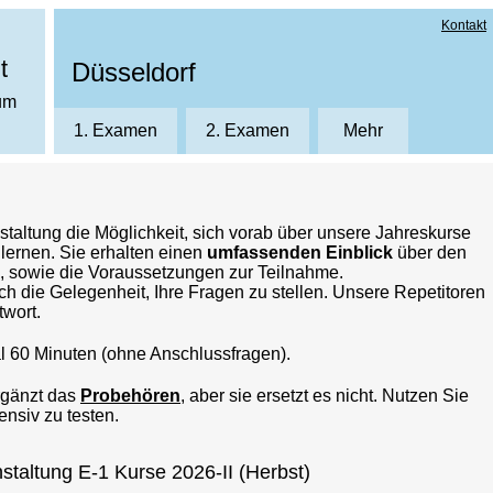
Kontakt
t
Düsseldorf
ium
1. Examen
2. Examen
Mehr
News
Kursanmeldung
nstaltung die Möglichkeit, sich vorab über unsere Jahreskurse
Jahreskurse in Düsseldorf
Assessorkurse
lernen. Sie erhalten einen
umfassenden Einblick
über den
Das AS Kurssyste
Kommunalrecht NRW
e, sowie die Voraussetzungen zur Teilnahme.
Wissenswertes A-
h die Gelegenheit, Ihre Fragen zu stellen. Unsere Repetitoren
Europarecht
wort.
FAQ
Crashkurse
l 60 Minuten (ohne Anschlussfragen).
Allgemeine Gesch
Infoveranstaltung
Über uns
rgänzt das
Probehören
, aber sie ersetzt es nicht. Nutzen Sie
Endspurtpaket
ensiv zu testen.
Kursräume
nstaltung E-1 Kurse 2026-II (Herbst)