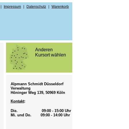
|
Impressum
|
Datenschutz
|
Warenkorb
Anderen
Kursort wählen
m
Z
Alpmann Schmidt Düsseldorf
Verwaltung
Höninger Weg 139, 50969 Köln
äftsbedingungen
Kontakt
:
Die. 09:00 - 15:00 Uhr
Mi. und Do. 09:00 - 14:00 Uhr