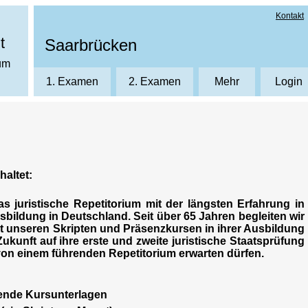
Kontakt
t
Saarbrücken
ium
1. Examen
2. Examen
Mehr
Login
Kursanmeldung
Login
Über uns
Neuku
Aktuelles
E2 - Kurse zum 2. Jur. Staatsexame
Kursräume
Kurszeiten
haltet:
Kursleistungen
s juristische Repetitorium mit der längsten Erfahrung in
Crashkurse
sbildung in Deutschland. Seit über 65 Jahren begleiten wir
t unseren Skripten und Präsenzkursen in ihrer Ausbildung
Zukunft auf ihre erste und zweite juristische Staatsprüfung
 von einem führenden Repetitorium erwarten dürfen.
ende Kursunterlagen