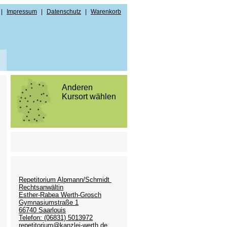
|
Impressum
|
Datenschutz
|
Warenkorb
Anderen
Kursort wählen
ndenregistrierung
n
Repetitorium Alpmann/Schmidt
Rechtsanwältin
Esther-Rabea Werth-Grosch
Gymnasiumstraße 1
66740 Saarlouis
Telefon: (06831) 5013972
repetitorium@kanzlei-werth.de