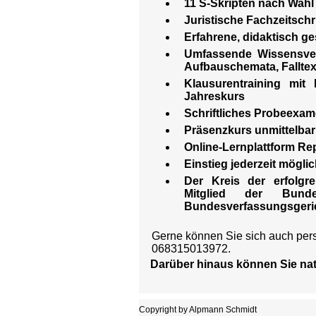
11 S-Skripten nach Wahl 
Juristische Fachzeitschr
Erfahrene, didaktisch ge
Umfassende Wissensver
Aufbauschemata, Falltex
Klausurentraining mi
Jahreskurs
Schriftliches Probeexa
Präsenzkurs unmittelbar
Online-Lernplattform Re
Einstieg jederzeit mögli
Der Kreis der erfolgr
Mitglied der Bund
Bundesverfassungsgeric
Gerne können Sie sich auch persö
068315013972.
Darüber hinaus können Sie natü
Copyright by Alpmann Schmidt