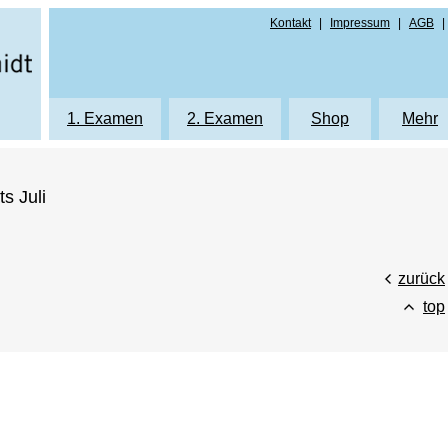
Kontakt
|
Impressum
|
AGB
|
g
1. Examen
2. Examen
Shop
Mehr
Printprodukte
Printprodukte
Printprodukte
Autor
s Juli
Repetitorium
Repetitorium
eLearning
Karrie
eLearning
eLearning
Protokolle 1. Ex
Hinwe
Klausurenkurs K1
Klausurenkurs K2
Protokolle 1. Exa
Formu
zurück
Protokolle Mündliche Prüfung NRW
Klausurenkurs "Die Bayerischen 9"
Protokolle 2. Ex
Daten
top
Protokolle Mündliche Prüfung Bayern
Protokolle Mündliche Prüfung NRW
Protokolle 2. Exa
Protokolle Mündliche Prüfung Baye