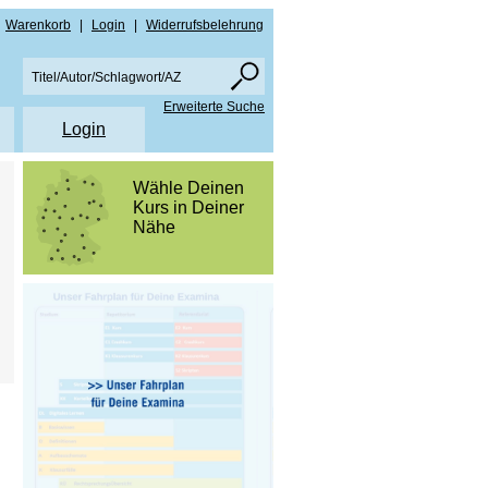
Warenkorb
|
Login
|
Widerrufsbelehrung
Erweiterte Suche
Login
en
Wähle Deinen
Kurs in Deiner
re
Nähe
amen NRW
ise PDF Downloads
men Bayern
lare
amen NRW
schutz
men Bayern
rn