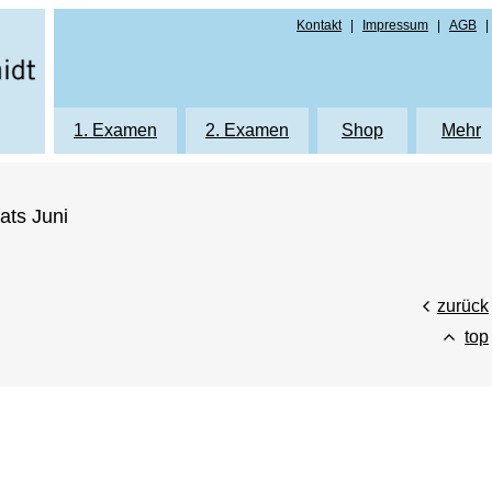
Kontakt
|
Impressum
|
AGB
|
g
1. Examen
2. Examen
Shop
Mehr
Printprodukte
Printprodukte
Printprodukte
Autor
ats Juni
Repetitorium
Repetitorium
eLearning
Karrie
eLearning
eLearning
Protokolle 1. Ex
Hinwe
Klausurenkurs K1
Klausurenkurs K2
Protokolle 1. Exa
Formu
zurück
Protokolle Mündliche Prüfung NRW
Klausurenkurs "Die Bayerischen 9"
Protokolle 2. Ex
Daten
top
Protokolle Mündliche Prüfung Bayern
Protokolle Mündliche Prüfung NRW
Protokolle 2. Exa
Protokolle Mündliche Prüfung Baye