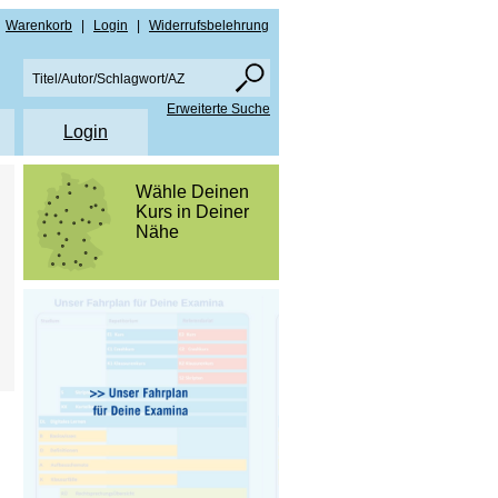
Warenkorb
|
Login
|
Widerrufsbelehrung
Erweiterte Suche
Login
en
Wähle Deinen
Kurs in Deiner
re
Nähe
amen NRW
ise PDF Downloads
men Bayern
lare
amen NRW
schutz
men Bayern
rn