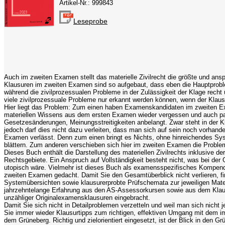
Artikel-Nr.: 999843
Leseprobe
Auch im zweiten Examen stellt das materielle Zivilrecht die größte und ansp
Klausuren im zweiten Examen sind so aufgebaut, dass eben die Hauptproblem
während die zivilprozessualen Probleme in der Zulässigkeit der Klage rech
viele zivilprozessuale Probleme nur erkannt werden können, wenn der Klausur
Hier liegt das Problem: Zum einen haben Examenskandidaten im zweiten E
materiellen Wissens aus dem ersten Examen wieder vergessen und auch par
Gesetzesänderungen, Meinungsstreitigkeiten anbelangt. Zwar steht in der K
jedoch darf dies nicht dazu verleiten, dass man sich auf sein noch vorha
Examen verlässt. Denn zum einen bringt es Nichts, ohne hinreichendes Sy
blättern. Zum anderen verschieben sich hier im zweiten Examen die Probl
Dieses Buch enthält die Darstellung des materiellen Zivilrechts inklusive 
Rechtsgebiete. Ein Anspruch auf Vollständigkeit besteht nicht, was bei de
utopisch wäre. Vielmehr ist dieses Buch als examensspezifisches Kompendi
zweiten Examen gedacht. Damit Sie den Gesamtüberblick nicht verlieren, f
Systemübersichten sowie klausurerprobte Prüfschemata zur jeweiligen Mater
jahrzehntelange Erfahrung aus den AS-Assessorkursen sowie aus dem Klau
unzähliger Originalexamensklausuren eingebracht.
Damit Sie sich nicht in Detailproblemen verzetteln und weil man sich nicht
Sie immer wieder Klausurtipps zum richtigen, effektiven Umgang mit de
dem Grüneberg. Richtig und zielorientiert eingesetzt, ist der Blick in den Gr