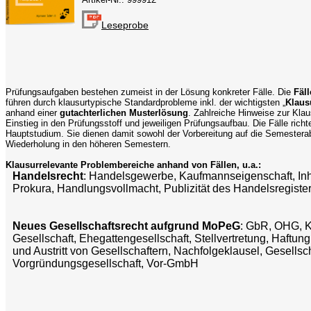
Leseprobe
Prüfungsaufgaben bestehen zumeist in der Lösung konkreter Fälle. Die
Fäl
führen durch klausurtypische Standardprobleme inkl. der wichtigsten „
Klaus
anhand einer
gutachterlichen Musterlösung
. Zahlreiche Hinweise zur Klau
Einstieg in den Prüfungsstoff und jeweiligen Prüfungsaufbau. Die Fälle rich
Hauptstudium. Sie dienen damit sowohl der Vorbereitung auf die Semestera
Wiederholung in den höheren Semestern.
Klausurrelevante Problembereiche anhand von Fällen, u.a.:
Handelsrecht
: Handelsgewerbe, Kaufmannseigenschaft, Inh
Prokura, Handlungsvollmacht, Publizität des Handelsregiste
Neues Gesellschaftsrecht aufgrund MoPeG
: GbR, OHG, KG
Gesellschaft, Ehegattengesellschaft, Stellvertretung, Haftu
und Austritt von Gesellschaftern, Nachfolgeklausel, Gesellsc
Vorgründungsgesellschaft, Vor-GmbH