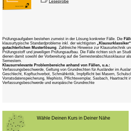
Leseprobe
Prüfungsaufgaben bestehen zumeist in der Lösung konkreter Fälle. Die
Fäl
klausurtypische Standardprobleme inkl. der wichtigsten
„Klausurklassiker“
gutachterlichen Musterlösung
. Zahlreiche Hinweise zur Klausurtechnik und
Prüfungsstoff und jeweiligen Prüfungsaufbau. Die Fälle richten sich an Stu
dienen damit sowohl der Vorbereitung auf die Semesterabschlussklausur al
Semestern.
Klausurrelevante Problembereiche anhand von Fällen, u.a.:
Verfassungsbeschwerde, Geltung von Grundrechten für Ausländer im Ausland
Geschlecht, Kopftuchverbot, Schmähkritik, Impfpflicht bei Masern, Schuls
Vorratsdatenspeicherung, Mephisto, Pflichtexemplar, Sasbach, Haartracht i
Verfassungsbeschwerde und europäische Grundrechte
Wähle Deinen Kurs in Deiner Nähe