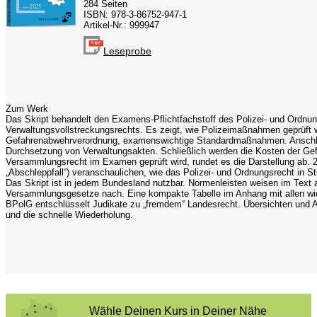
284 Seiten
ISBN: 978-3-86752-947-1
Artikel-Nr.: 999947
Leseprobe
Zum Werk
Das Skript behandelt den Examens-Pflichtfachstoff des Polizei- und Ordnun
Verwaltungsvollstreckungsrechts. Es zeigt, wie Polizeimaßnahmen geprüft w
Gefahrenabwehrverordnung, examenswichtige Standardmaßnahmen. Anschli
Durchsetzung von Verwaltungsakten. Schließlich werden die Kosten der G
Versammlungsrecht im Examen geprüft wird, rundet es die Darstellung ab. 2
„Abschleppfall“) veranschaulichen, wie das Polizei- und Ordnungsrecht in
Das Skript ist in jedem Bundesland nutzbar. Normenleisten weisen im Text 
Versammlungsgesetze nach. Eine kompakte Tabelle im Anhang mit allen wic
BPolG entschlüsselt Judikate zu „fremdem“ Landesrecht. Übersichten und A
und die schnelle Wiederholung.
Wähle Deinen Kurs in Deiner Nähe