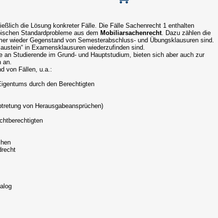
eßlich die Lösung konkreter Fälle. Die Fälle Sachenrecht 1 enthalten
pischen Standardprobleme aus dem
Mobiliarsachenrecht
. Dazu zählen die
mmer wieder Gegenstand von Semesterabschluss- und Übungsklausuren sind.
„Baustein“ in Examensklausuren wiederzufinden sind.
inie an Studierende im Grund- und Hauptstudium, bieten sich aber auch zur
 an.
 von Fällen, u.a.:
Eigentums durch den Berechtigten
Abtretung von Herausgabeansprüchen)
chtberechtigten
chen
drecht
alog