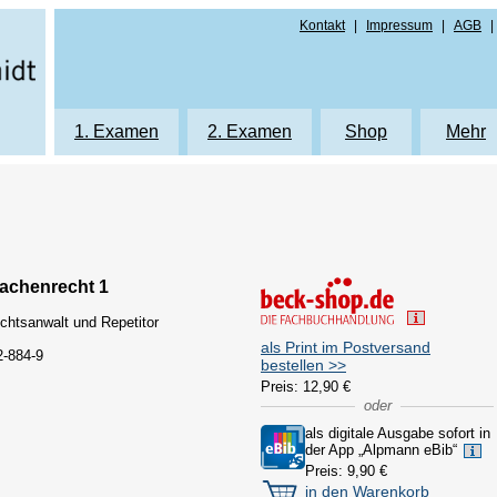
Kontakt
|
Impressum
|
AGB
|
g
1. Examen
2. Examen
Shop
Mehr
Printprodukte
Printprodukte
Printprodukte
Autor
Repetitorium
Repetitorium
eLearning
Karrie
eLearning
eLearning
Protokolle 1. Ex
Hinwe
Sachenrecht 1
Klausurenkurs K1
Klausurenkurs K2
Protokolle 1. Exa
Formu
echtsanwalt und Repetitor
Protokolle Mündliche Prüfung NRW
Klausurenkurs "Die Bayerischen 9"
Protokolle 2. Ex
Daten
als Print im Postversand
2-884-9
Protokolle Mündliche Prüfung Bayern
Protokolle Mündliche Prüfung NRW
Protokolle 2. Exa
bestellen >>
Preis: 12,90 €
Protokolle Mündliche Prüfung Baye
oder
als digitale Ausgabe sofort in
der App „Alpmann eBib“
Preis: 9,90 €
in den Warenkorb