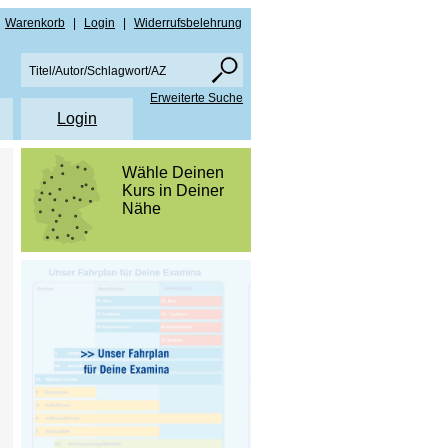
Warenkorb
|
Login
|
Widerrufsbelehrung
Erweiterte Suche
Login
en
Wähle Deinen
Kurs in Deiner
re
Nähe
amen NRW
ise PDF Downloads
men Bayern
lare
amen NRW
schutz
men Bayern
rn