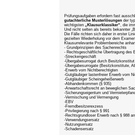
Prüfungsaufgaben erfordern fast ausschli
gutachterliche Musterlösungen
der ty
wichtigsten
„Klausurklassiker“
, die i
Und nicht selten als bereits bekannter 
Die Fälle richten sich daher in erster L
gezielten Wiederholung vor dem Examen
Klausurrelevante Problembereiche anhand
- Grundprinzipien des Sachenrechts
- Rechtsgeschäftliche Übertragung des 
-Streckengeschäft
-Übergabesurrogat durch Besitzkonstitut
-Übergabesurrogate (Besitzkonstitute, 
-Erwerb vom Nichtberechtigten
-Gutgläubiger lastenfreier Erwerb vom Ni
-Gutgläubiger Scheingeheißerwerb
-Abhandenkommen (§ 935)
-Anwartschaftsrecht an beweglichen Sa
-Sicherungseigentum und Vermieterpfan
-Vermischung und Vermengung
-EBV
-Fremdbesitzerexzess
-Privilegierung nach § 991
-Rechtsgrundloser Erwerb nach § 988 an
-Verwendungsersatz
-Nutzungsersatz
-Schadensersatz